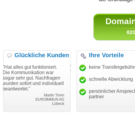
Domain 
820
Glückliche Kunden
Ihre Vorteile
t funktioniert.
"Danke für den schnellen
keine Transfergebüh
"Ich bin dan
ikation war
Transfer und guten Service!"
Wunschdoma
ut. Nachfragen
haben. Die 
schnelle Abwicklung
Thomas Schäfer
t und individuell
mein Busin
i can eckert communication GmbH
Würzburg
"
hundertproze
persönlicher Ansprec
Martin Timm
partner
EUROIMMUN AG
Lübeck