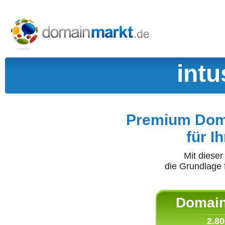
int
Premium Doma
für I
Mit diese
die Grundlage 
Domain 
2.80