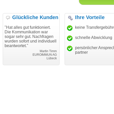
Glückliche Kunden
Ihre Vorteile
alles gut funktioniert.
"Danke für den schnellen
keine Transfergebüh
"Ich
Kommunikation war
Transfer und guten Service!"
Wun
r sehr gut. Nachfragen
habe
schnelle Abwicklung
Thomas Schäfer
en sofort und individuell
mein
i can eckert communication GmbH
Würzburg
twortet."
hund
persönlicher Ansprec
Martin Timm
partner
EUROIMMUN AG
Lübeck