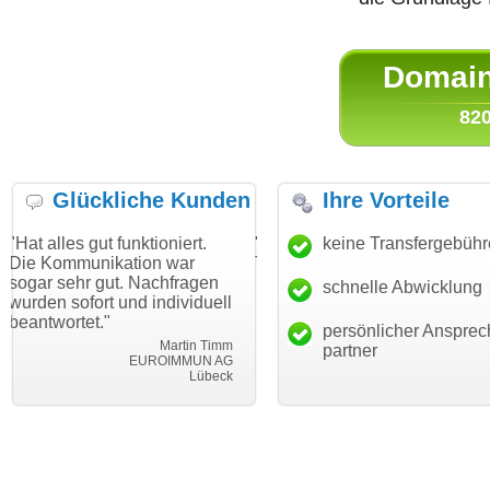
Domain 
820
Glückliche Kunden
Ihre Vorteile
t funktioniert.
"Danke für den schnellen
keine Transfergebüh
"Ich bin da
ikation war
Transfer und guten Service!"
Wunschdoma
gut. Nachfragen
haben. Die 
schnelle Abwicklung
Thomas Schäfer
t und individuell
mein Busin
i can eckert communication GmbH
Würzburg
"
hundertproz
persönlicher Ansprec
Martin Timm
partner
EUROIMMUN AG
Lübeck