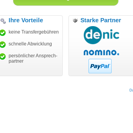
Ihre Vorteile
Starke Partner
anke für den schnellen
keine Transfergebühren
"Ich bin dankbar, meine
"S
ansfer und guten Service!"
Wunschdomain gefunden zu
Da
haben. Die Domain passt für
schnelle Abwicklung
Thomas Schäfer
mein Business und mich
i can eckert communication GmbH
Würzburg
hundertprozentig."
persönlicher Ansprech-
Janina Köck
partner
Leben im Einklang
leben-im-einklang.de
Köln
D