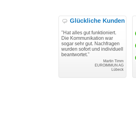
Glückliche Kunden
h möchte mich bei Ihnen
"Hat alles gut funktioniert.
"D
h für den reibungslosen
Die Kommunikation war
Tr
auf beim Transfer
sogar sehr gut. Nachfragen
danken."
wurden sofort und individuell
beantwortet."
Achim Ginster
www.vor-ort-finden.com
Martin Timm
EUROIMMUN AG
Lübeck