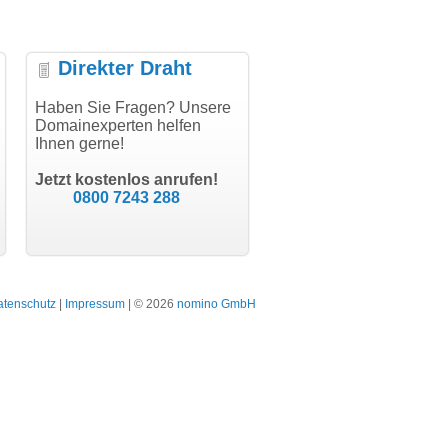
Direkter Draht
uper Abwicklung, vielen
Haben Sie Fragen? Unsere
"Vielen Dank für den
"H
nk!"
Domainexperten helfen
AuthCode - hat alles prima
do
Ihnen gerne!
geklappt!"
Do
modern software GbR
sc
Michael Aigner
Till Kraemer
Landau an der Isar
Jetzt kostenlos anrufen!
Schauspieler
0800 7243 288
atenschutz
|
Impressum
| © 2026
nomino GmbH