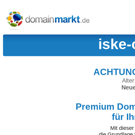
iske-
ACHTUNG:
Alter
Neue
Premium Doma
für I
Mit diese
die Grundlage 