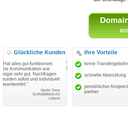
Domain 
820
Glückliche Kunden
Ihre Vorteile
 funktioniert.
"Danke für den schnellen
keine Transfergebüh
"Ich bin dan
kation war
Transfer und guten Service!"
Wunschdoma
ut. Nachfragen
haben. Die D
schnelle Abwicklung
Thomas Schäfer
 und individuell
mein Busine
i can eckert communication GmbH
Würzburg
hundertproze
persönlicher Ansprec
Martin Timm
partner
EUROIMMUN AG
Lübeck