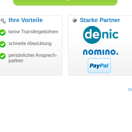
Ihre Vorteile
Starke Partner
ke für den schnellen
keine Transfergebühren
"Ich bin dankbar, meine
"Su
sfer und guten Service!"
Wunschdomain gefunden zu
Dan
haben. Die Domain passt für
schnelle Abwicklung
Thomas Schäfer
mein Business und mich
 can eckert communication GmbH
Würzburg
hundertprozentig."
persönlicher Ansprech-
Janina Köck
partner
Leben im Einklang
leben-im-einklang.de
Köln
D