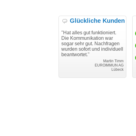
Glückliche Kunden
 möchte mich bei Ihnen
"Hat alles gut funktioniert.
"Dan
 für den reibungslosen
Die Kommunikation war
Tran
uf beim Transfer
sogar sehr gut. Nachfragen
nken."
wurden sofort und individuell
i
beantwortet."
Achim Ginster
www.vor-ort-finden.com
Martin Timm
EUROIMMUN AG
Lübeck