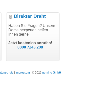
Direkter Draht
per Abwicklung, vielen
Haben Sie Fragen? Unsere
"Vielen Dank für den
"He
k!"
Domainexperten helfen
AuthCode - hat alles prima
dom
Ihnen gerne!
geklappt!"
Dom
modern software GbR
sch
Michael Aigner
Till Kraemer
Landau an der Isar
Jetzt kostenlos anrufen!
Schauspieler
0800 7243 288
atenschutz
|
Impressum
| © 2026
nomino GmbH