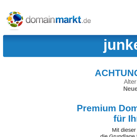
junk
ACHTUNG:
Alter
Neue
Premium Doma
für I
Mit diese
die Grundlage 