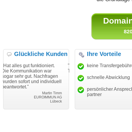
Domain 
820
Glückliche Kunden
Ihre Vorteile
 funktioniert.
"Danke für den schnellen
keine Transfergebüh
"Ich bin dan
kation war
Transfer und guten Service!"
Wunschdoma
ut. Nachfragen
haben. Die D
schnelle Abwicklung
Thomas Schäfer
 und individuell
mein Busine
i can eckert communication GmbH
Würzburg
hundertproze
persönlicher Ansprec
Martin Timm
partner
EUROIMMUN AG
Lübeck