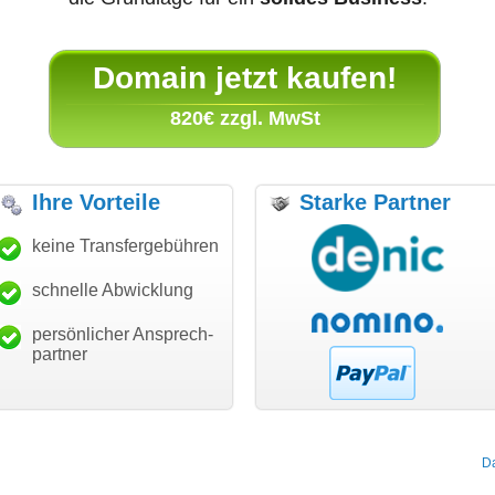
Domain jetzt kaufen!
820€ zzgl. MwSt
Ihre Vorteile
Starke Partner
len
keine Transfergebühren
"Ich bin dankbar, meine
"Super Abwicklung, v
vice!"
Wunschdomain gefunden zu
Dank!"
haben. Die Domain passt für
schnelle Abwicklung
 Schäfer
modern soft
mein Business und mich
ion GmbH
Micha
Würzburg
Landau an
hundertprozentig."
persönlicher Ansprech-
Janina Köck
partner
Leben im Einklang
leben-im-einklang.de
Köln
D