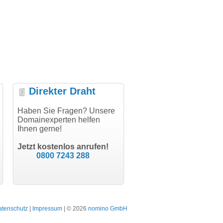
Direkter Draht
ielen
Haben Sie Fragen? Unsere
"Vielen Dank für den
"Herzlichen Dank
Domainexperten helfen
AuthCode - hat alles prima
domainmarkt.de Team
Ihnen gerne!
geklappt!"
Domainkauf hat sich j
ware GbR
schon gelohnt."
el Aigner
Till Kraemer
 der Isar
Jetzt kostenlos anrufen!
Schauspieler
Juli
0800 7243 288
body
Bergisch
atenschutz
|
Impressum
| © 2026
nomino GmbH