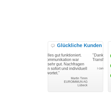
Glückliche Kunden
Ihnen
"Hat alles gut funktioniert.
"Danke für den schnel
losen
Die Kommunikation war
Transfer und guten Ser
sogar sehr gut. Nachfragen
Thomas
wurden sofort und individuell
i can eckert communicat
beantwortet."
 Ginster
nden.com
Martin Timm
EUROIMMUN AG
Lübeck