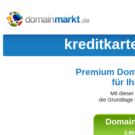
kreditkar
Premium Doma
für I
Mit diese
die Grundlage 
Domain 
2.80