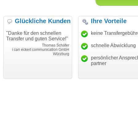
Glückliche Kunden
Ihre Vorteile
"Danke für den schnellen
"Ich bin dankbar, meine
keine Transfergebüh
Transfer und guten Service!"
Wunschdomain gefunden zu
haben. Die Domain passt für
schnelle Abwicklung
Thomas Schäfer
mein Business und mich
i can eckert communication GmbH
Würzburg
hundertprozentig."
persönlicher Ansprec
Janina Köc
partner
Leben im Einklan
leben-im-einklang.d
Köl