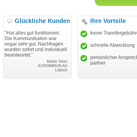
Glückliche Kunden
Ihre Vorteile
gut funktioniert.
"Danke für den schnellen
keine Transfergebüh
"Ich bin 
unikation war
Transfer und guten Service!"
Wunschdo
r gut. Nachfragen
haben. Di
schnelle Abwicklung
Thomas Schäfer
ort und individuell
mein Bus
i can eckert communication GmbH
Würzburg
t."
hundertpr
persönlicher Ansprec
Martin Timm
partner
EUROIMMUN AG
Lübeck