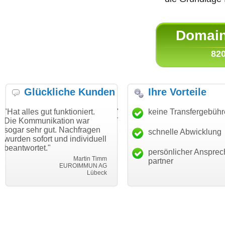
Domain 
820
Glückliche Kunden
Ihre Vorteile
ut funktioniert.
"Danke für den schnellen
keine Transfergebüh
"Ich bin da
ikation war
Transfer und guten Service!"
Wunschdom
gut. Nachfragen
haben. Die
schnelle Abwicklung
Thomas Schäfer
rt und individuell
mein Busin
i can eckert communication GmbH
Würzburg
."
hundertproz
persönlicher Ansprec
Martin Timm
partner
EUROIMMUN AG
Lübeck