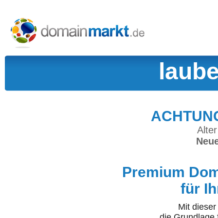
laub
ACHTUNG:
Alter
Neue
Premium Doma
für I
Mit diese
die Grundlage 