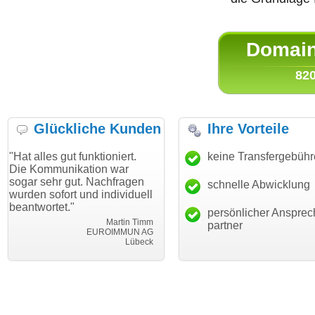
Domain 
820
Glückliche Kunden
Ihre Vorteile
gut funktioniert.
"Danke für den schnellen
keine Transfergebüh
"Ich bin d
nikation war
Transfer und guten Service!"
Wunschdo
 gut. Nachfragen
haben. Die
schnelle Abwicklung
Thomas Schäfer
ort und individuell
mein Busi
i can eckert communication GmbH
Würzburg
t."
hundertpro
persönlicher Ansprec
Martin Timm
partner
EUROIMMUN AG
Lübeck