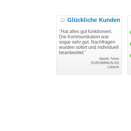
Glückliche Kunden
h möchte mich bei Ihnen
"Hat alles gut funktioniert.
"D
h für den reibungslosen
Die Kommunikation war
Tr
auf beim Transfer
sogar sehr gut. Nachfragen
danken."
wurden sofort und individuell
beantwortet."
Achim Ginster
www.vor-ort-finden.com
Martin Timm
EUROIMMUN AG
Lübeck