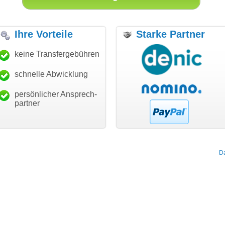
Ihre Vorteile
Starke Partner
anke für den schnellen
keine Transfergebühren
"Ich bin dankbar, meine
"S
ansfer und guten Service!"
Wunschdomain gefunden zu
Da
haben. Die Domain passt für
schnelle Abwicklung
Thomas Schäfer
mein Business und mich
i can eckert communication GmbH
Würzburg
hundertprozentig."
persönlicher Ansprech-
Janina Köck
partner
Leben im Einklang
leben-im-einklang.de
Köln
D