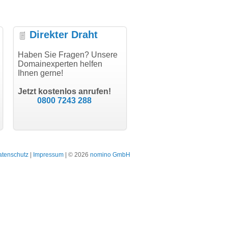
Direkter Draht
uper Abwicklung, vielen
Haben Sie Fragen? Unsere
"Vielen Dank für den
"H
nk!"
Domainexperten helfen
AuthCode - hat alles prima
do
Ihnen gerne!
geklappt!"
Do
modern software GbR
sc
Michael Aigner
Till Kraemer
Landau an der Isar
Jetzt kostenlos anrufen!
Schauspieler
0800 7243 288
atenschutz
|
Impressum
| © 2026
nomino GmbH