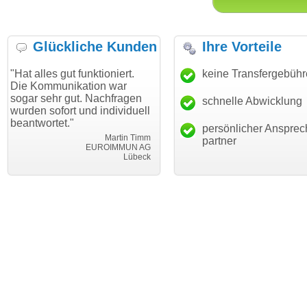
Glückliche Kunden
Ihre Vorteile
gut funktioniert.
"Danke für den schnellen
keine Transfergebüh
"Ich bin 
unikation war
Transfer und guten Service!"
Wunschdo
r gut. Nachfragen
haben. Di
schnelle Abwicklung
Thomas Schäfer
ort und individuell
mein Bus
i can eckert communication GmbH
Würzburg
t."
hundertpr
persönlicher Ansprec
Martin Timm
partner
EUROIMMUN AG
Lübeck