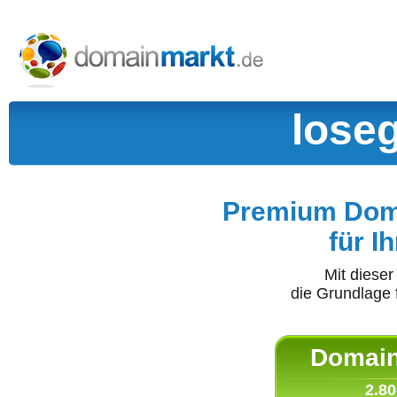
lose
Premium Doma
für I
Mit diese
die Grundlage 
Domain 
2.80