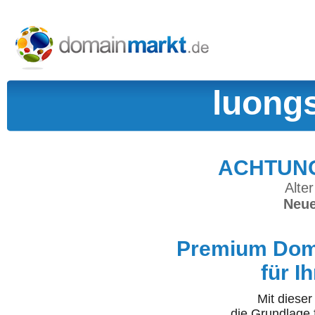
luong
ACHTUNG:
Alter
Neue
Premium Doma
für I
Mit diese
die Grundlage 