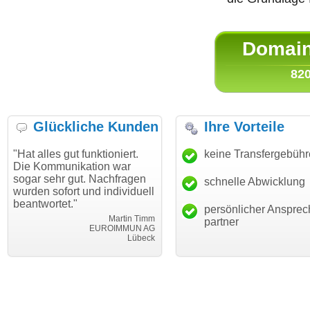
Domain 
820
Glückliche Kunden
Ihre Vorteile
lles gut funktioniert.
"Danke für den schnellen
keine Transfergebüh
"Ich 
Kommunikation war
Transfer und guten Service!"
Wuns
 sehr gut. Nachfragen
haben
schnelle Abwicklung
Thomas Schäfer
n sofort und individuell
mein
i can eckert communication GmbH
Würzburg
wortet."
hunde
persönlicher Ansprec
Martin Timm
partner
EUROIMMUN AG
Lübeck