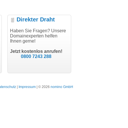
Direkter Draht
uper Abwicklung, vielen
Haben Sie Fragen? Unsere
"Vielen Dank für den
"H
nk!"
Domainexperten helfen
AuthCode - hat alles prima
do
Ihnen gerne!
geklappt!"
Do
modern software GbR
sc
Michael Aigner
Till Kraemer
Landau an der Isar
Jetzt kostenlos anrufen!
Schauspieler
0800 7243 288
atenschutz
|
Impressum
| © 2026
nomino GmbH