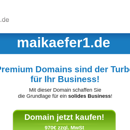
maikaefer1.de
Premium Domains sind der Turb
für Ihr Business!
Mit dieser Domain schaffen Sie
die Grundlage für ein
solides Business
!
Domain jetzt kaufen!
970€ zzgl. MwSt