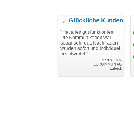
Glückliche Kunden
h möchte mich bei Ihnen
"Hat alles gut funktioniert.
"D
h für den reibungslosen
Die Kommunikation war
Tr
auf beim Transfer
sogar sehr gut. Nachfragen
danken."
wurden sofort und individuell
beantwortet."
Achim Ginster
www.vor-ort-finden.com
Martin Timm
EUROIMMUN AG
Lübeck