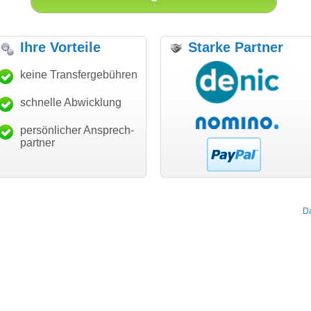
Ihre Vorteile
Starke Partner
anke für den schnellen
keine Transfergebühren
"Ich bin dankbar, meine
"S
ansfer und guten Service!"
Wunschdomain gefunden zu
Da
haben. Die Domain passt für
schnelle Abwicklung
Thomas Schäfer
mein Business und mich
i can eckert communication GmbH
Würzburg
hundertprozentig."
persönlicher Ansprech-
Janina Köck
partner
Leben im Einklang
leben-im-einklang.de
Köln
D