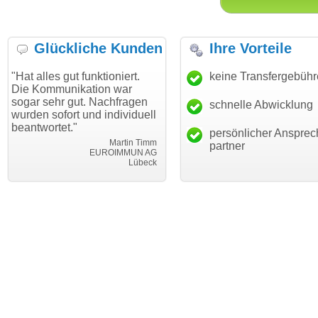
Glückliche Kunden
Ihre Vorteile
 gut funktioniert.
"Danke für den schnellen
keine Transfergebüh
"Ich bin
unikation war
Transfer und guten Service!"
Wunschd
hr gut. Nachfragen
haben. D
schnelle Abwicklung
Thomas Schäfer
fort und individuell
mein Bus
i can eckert communication GmbH
Würzburg
et."
hundertp
persönlicher Ansprec
Martin Timm
partner
EUROIMMUN AG
Lübeck