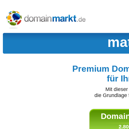
mat
Premium Doma
für I
Mit diese
die Grundlage 
Domain 
2.80