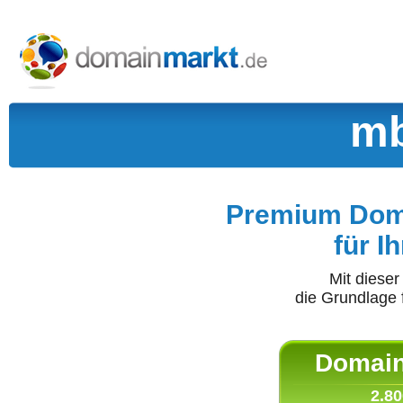
mb
Premium Doma
für I
Mit diese
die Grundlage 
Domain 
2.80