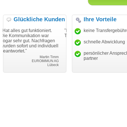
Glückliche Kunden
Ihre Vorteile
funktioniert.
"Danke für den schnellen
keine Transfergebüh
"Ich bin dank
ation war
Transfer und guten Service!"
Wunschdomai
t. Nachfragen
haben. Die Do
schnelle Abwicklung
Thomas Schäfer
und individuell
mein Busines
i can eckert communication GmbH
Würzburg
hundertprozen
persönlicher Ansprec
Martin Timm
partner
EUROIMMUN AG
Lübeck
l