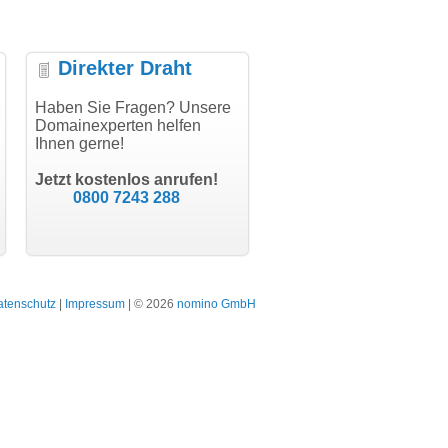
Direkter Draht
uper Abwicklung, vielen
Haben Sie Fragen? Unsere
"Vielen Dank für den
"H
nk!"
Domainexperten helfen
AuthCode - hat alles prima
do
Ihnen gerne!
geklappt!"
Do
modern software GbR
sc
Michael Aigner
Till Kraemer
Landau an der Isar
Jetzt kostenlos anrufen!
Schauspieler
0800 7243 288
atenschutz
|
Impressum
| © 2026
nomino GmbH