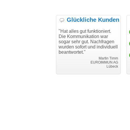
Glückliche Kunden
h möchte mich bei Ihnen
"Hat alles gut funktioniert.
"D
h für den reibungslosen
Die Kommunikation war
Tr
auf beim Transfer
sogar sehr gut. Nachfragen
danken."
wurden sofort und individuell
beantwortet."
Achim Ginster
www.vor-ort-finden.com
Martin Timm
EUROIMMUN AG
Lübeck