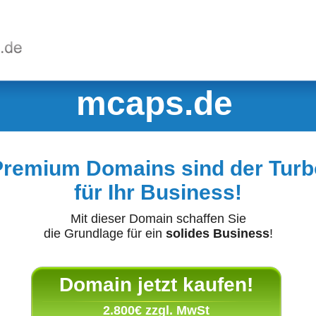
mcaps.de
Premium Domains sind der Turb
für Ihr Business!
Mit dieser Domain schaffen Sie
die Grundlage für ein
solides Business
!
Domain jetzt kaufen!
2.800€ zzgl. MwSt