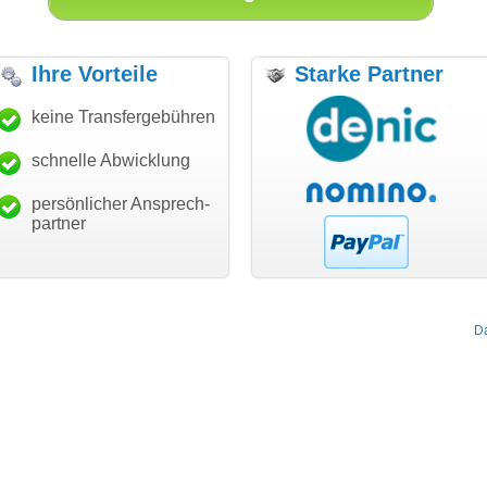
Ihre Vorteile
Starke Partner
anke für den schnellen
keine Transfergebühren
"Ich bin dankbar, meine
"S
ansfer und guten Service!"
Wunschdomain gefunden zu
Da
haben. Die Domain passt für
schnelle Abwicklung
Thomas Schäfer
mein Business und mich
i can eckert communication GmbH
Würzburg
hundertprozentig."
persönlicher Ansprech-
Janina Köck
partner
Leben im Einklang
leben-im-einklang.de
Köln
D