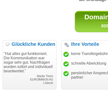
Domain 
820
Glückliche Kunden
Ihre Vorteile
gut funktioniert.
"Danke für den schnellen
keine Transfergebüh
"Ich bin 
unikation war
Transfer und guten Service!"
Wunschdo
r gut. Nachfragen
haben. Di
schnelle Abwicklung
Thomas Schäfer
ort und individuell
mein Bus
i can eckert communication GmbH
Würzburg
et."
hundertpr
persönlicher Ansprec
Martin Timm
partner
EUROIMMUN AG
Lübeck