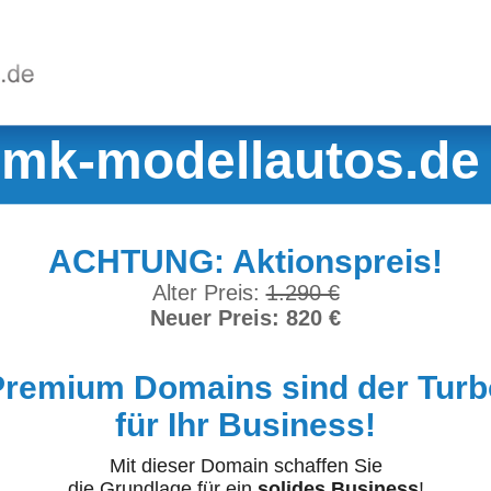
mk-modellautos.de
ACHTUNG: Aktionspreis!
Alter Preis:
1.290 €
Neuer Preis: 820 €
Premium Domains sind der Turb
für Ihr Business!
Mit dieser Domain schaffen Sie
die Grundlage für ein
solides Business
!