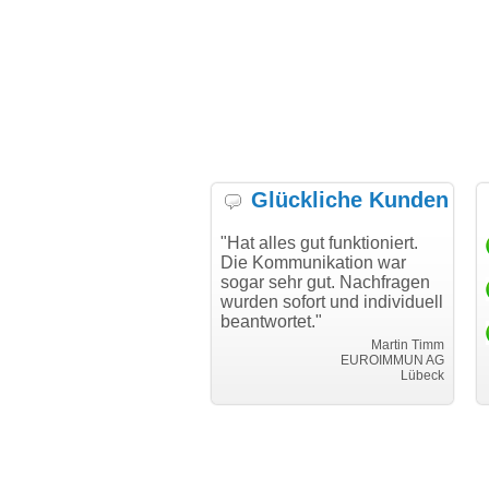
Glückliche Kunden
h möchte mich bei Ihnen
"Hat alles gut funktioniert.
"D
h für den reibungslosen
Die Kommunikation war
Tr
auf beim Transfer
sogar sehr gut. Nachfragen
danken."
wurden sofort und individuell
beantwortet."
Achim Ginster
www.vor-ort-finden.com
Martin Timm
EUROIMMUN AG
Lübeck