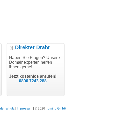
Direkter Draht
uper Abwicklung, vielen
Haben Sie Fragen? Unsere
"Vielen Dank für den
"H
nk!"
Domainexperten helfen
AuthCode - hat alles prima
do
Ihnen gerne!
geklappt!"
Do
modern software GbR
sc
Michael Aigner
Till Kraemer
Landau an der Isar
Jetzt kostenlos anrufen!
Schauspieler
0800 7243 288
atenschutz
|
Impressum
| © 2026
nomino GmbH