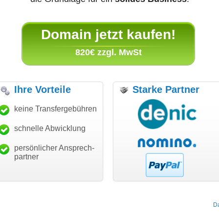
Domain jetzt kaufen!
820€ zzgl. MwSt
Ihre Vorteile
Starke Partner
anke für den schnellen
keine Transfergebühren
"Ich bin dankbar, meine
"S
ansfer und guten Service!"
Wunschdomain gefunden zu
Da
haben. Die Domain passt für
schnelle Abwicklung
Thomas Schäfer
mein Business und mich
i can eckert communication GmbH
Würzburg
hundertprozentig."
persönlicher Ansprech-
Janina Köck
partner
Leben im Einklang
leben-im-einklang.de
Köln
D