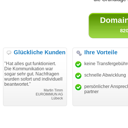
Domain 
820
Glückliche Kunden
Ihre Vorteile
gut funktioniert.
"Danke für den schnellen
keine Transfergebüh
"Ich bin 
unikation war
Transfer und guten Service!"
Wunschdo
r gut. Nachfragen
haben. Di
schnelle Abwicklung
Thomas Schäfer
ort und individuell
mein Bus
i can eckert communication GmbH
Würzburg
et."
hundertpr
persönlicher Ansprec
Martin Timm
partner
EUROIMMUN AG
Lübeck