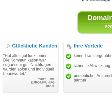
Domain 
820
Glückliche Kunden
Ihre Vorteile
gut funktioniert.
"Danke für den schnellen
keine Transfergebüh
"Ich bin d
nikation war
Transfer und guten Service!"
Wunschdo
 gut. Nachfragen
haben. Die
schnelle Abwicklung
Thomas Schäfer
rt und individuell
mein Busi
i can eckert communication GmbH
Würzburg
t."
hundertpro
persönlicher Ansprec
Martin Timm
partner
EUROIMMUN AG
Lübeck