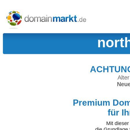
nort
ACHTUNG:
Alter
Neue
Premium Doma
für I
Mit diese
die Grundlage 