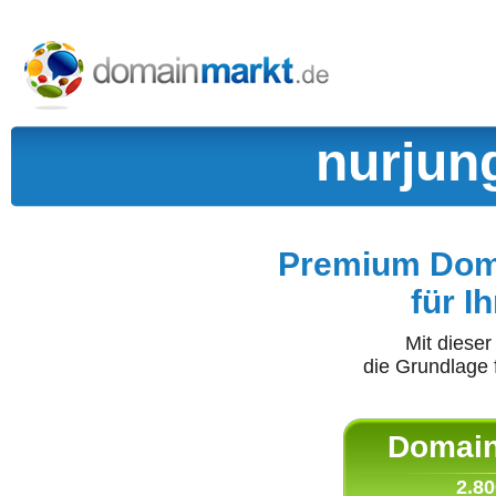
nurjun
Premium Doma
für I
Mit diese
die Grundlage 
Domain 
2.80