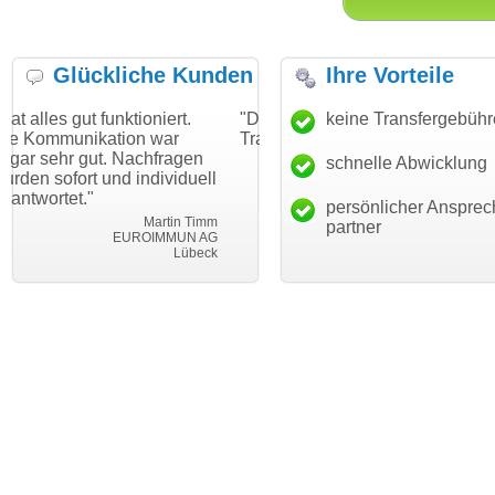
Glückliche Kunden
Ihre Vorteile
ktioniert.
"Danke für den schnellen
keine Transfergebüh
"Ich bin dankba
ion war
Transfer und guten Service!"
Wunschdomain 
 Nachfragen
haben. Die Doma
schnelle Abwicklung
Thomas Schäfer
d individuell
mein Business 
i can eckert communication GmbH
Würzburg
hundertprozenti
persönlicher Ansprec
Martin Timm
partner
EUROIMMUN AG
Le
Lübeck
lebe