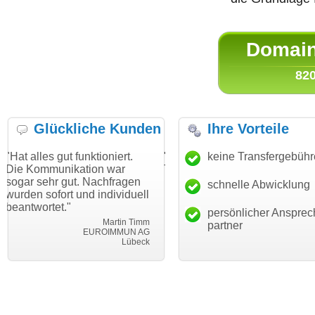
Domain 
820
Glückliche Kunden
Ihre Vorteile
t funktioniert.
"Danke für den schnellen
keine Transfergebüh
"Ich bin dan
kation war
Transfer und guten Service!"
Wunschdoma
ut. Nachfragen
haben. Die 
schnelle Abwicklung
Thomas Schäfer
t und individuell
mein Busine
i can eckert communication GmbH
Würzburg
"
hundertproze
persönlicher Ansprec
Martin Timm
partner
EUROIMMUN AG
Lübeck