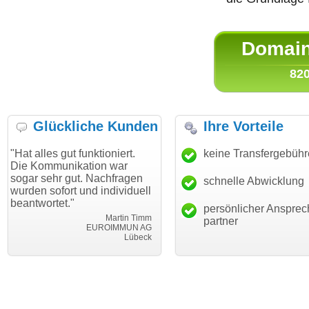
Domain 
820
Glückliche Kunden
Ihre Vorteile
ut funktioniert.
"Danke für den schnellen
keine Transfergebüh
"Ich bin da
ikation war
Transfer und guten Service!"
Wunschdom
gut. Nachfragen
haben. Die
schnelle Abwicklung
Thomas Schäfer
rt und individuell
mein Busin
i can eckert communication GmbH
Würzburg
."
hundertproz
persönlicher Ansprec
Martin Timm
partner
EUROIMMUN AG
Lübeck