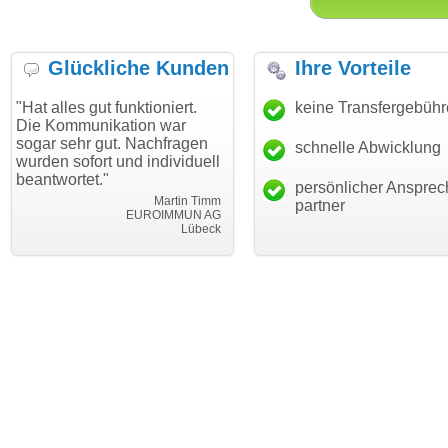
Glückliche Kunden
Ihre Vorteile
s gut funktioniert.
"Danke für den schnellen
keine Transfergebüh
"Ich bin
munikation war
Transfer und guten Service!"
Wunsch
hr gut. Nachfragen
haben. 
schnelle Abwicklung
Thomas Schäfer
ofort und individuell
mein Bu
i can eckert communication GmbH
Würzburg
tet."
hundertp
persönlicher Ansprec
Martin Timm
partner
EUROIMMUN AG
Lübeck