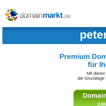
pete
Premium Doma
für I
Mit diese
die Grundlage 
Domain 
2.80