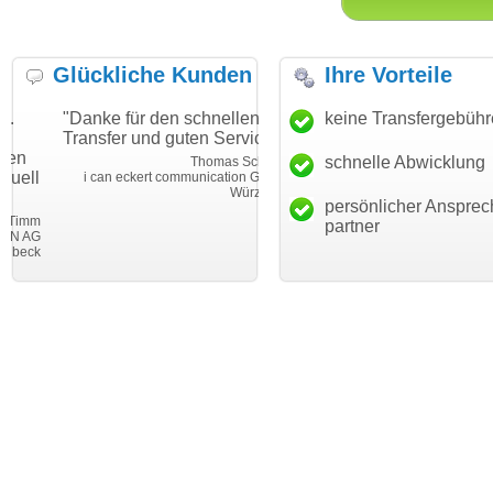
Glückliche Kunden
Ihre Vorteile
"Danke für den schnellen
"Ich bin dankbar, meine
keine Transfergebüh
Transfer und guten Service!"
Wunschdomain gefunden zu
haben. Die Domain passt für
schnelle Abwicklung
Thomas Schäfer
mein Business und mich
i can eckert communication GmbH
Würzburg
hundertprozentig."
persönlicher Ansprec
Janina Köc
partner
Leben im Einklan
leben-im-einklang.d
Köl