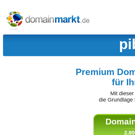
pi
Premium Doma
für I
Mit diese
die Grundlage 
Domain 
2.80