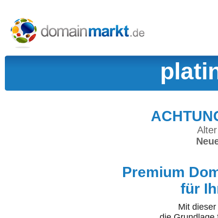
plati
ACHTUNG:
Alter
Neue
Premium Doma
für I
Mit diese
die Grundlage 