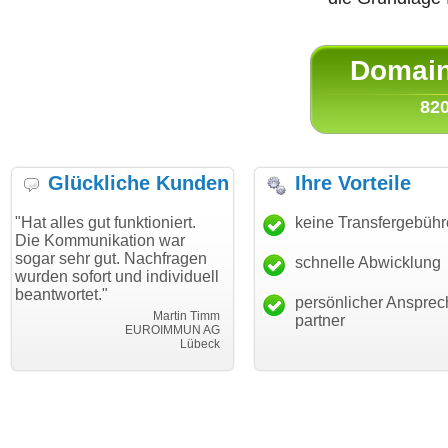
Domain 
820
Glückliche Kunden
Ihre Vorteile
les gut funktioniert.
"Danke für den schnellen
keine Transfergebüh
"Ich b
mmunikation war
Transfer und guten Service!"
Wunsc
sehr gut. Nachfragen
haben.
schnelle Abwicklung
Thomas Schäfer
sofort und individuell
mein 
i can eckert communication GmbH
Würzburg
ortet."
hunder
persönlicher Ansprec
Martin Timm
partner
EUROIMMUN AG
Lübeck