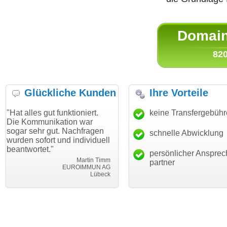
Domain 
820
Glückliche Kunden
Ihre Vorteile
gut funktioniert.
"Danke für den schnellen
keine Transfergebüh
"Ich bin d
nikation war
Transfer und guten Service!"
Wunschdo
 gut. Nachfragen
haben. Die
schnelle Abwicklung
Thomas Schäfer
rt und individuell
mein Busi
i can eckert communication GmbH
Würzburg
t."
hundertpro
persönlicher Ansprec
Martin Timm
partner
EUROIMMUN AG
Lübeck