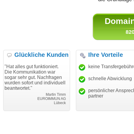
Domain 
820
Glückliche Kunden
Ihre Vorteile
es gut funktioniert.
"Danke für den schnellen
keine Transfergebüh
"Ich bi
mmunikation war
Transfer und guten Service!"
Wunsch
ehr gut. Nachfragen
haben. 
schnelle Abwicklung
Thomas Schäfer
sofort und individuell
mein B
i can eckert communication GmbH
Würzburg
rtet."
hundert
persönlicher Ansprec
Martin Timm
partner
EUROIMMUN AG
Lübeck