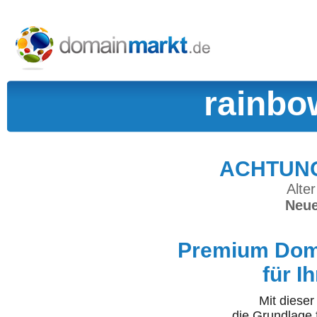
rainbo
ACHTUNG:
Alter
Neue
Premium Doma
für I
Mit diese
die Grundlage 