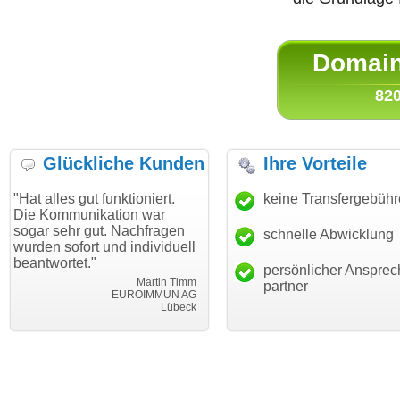
Domain 
820
Glückliche Kunden
Ihre Vorteile
gut funktioniert.
"Danke für den schnellen
keine Transfergebüh
"Ich bin 
unikation war
Transfer und guten Service!"
Wunschdo
r gut. Nachfragen
haben. Di
schnelle Abwicklung
Thomas Schäfer
ort und individuell
mein Bus
i can eckert communication GmbH
Würzburg
et."
hundertpr
persönlicher Ansprec
Martin Timm
partner
EUROIMMUN AG
Lübeck