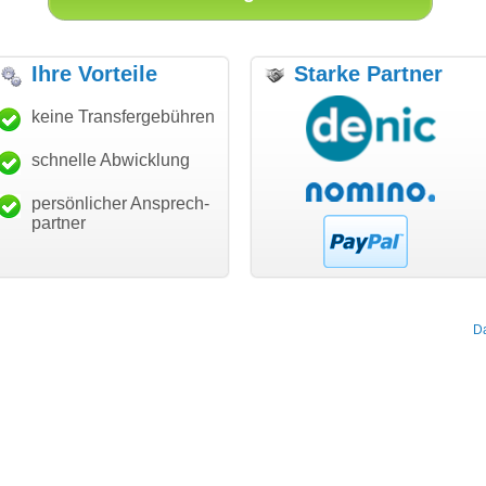
Ihre Vorteile
Starke Partner
anke für den schnellen
keine Transfergebühren
"Ich bin dankbar, meine
"S
ansfer und guten Service!"
Wunschdomain gefunden zu
Da
haben. Die Domain passt für
schnelle Abwicklung
Thomas Schäfer
mein Business und mich
i can eckert communication GmbH
Würzburg
hundertprozentig."
persönlicher Ansprech-
Janina Köck
partner
Leben im Einklang
leben-im-einklang.de
Köln
D