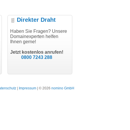
Direkter Draht
uper Abwicklung, vielen
Haben Sie Fragen? Unsere
"Vielen Dank für den
"H
nk!"
Domainexperten helfen
AuthCode - hat alles prima
do
Ihnen gerne!
geklappt!"
Do
modern software GbR
sc
Michael Aigner
Till Kraemer
Landau an der Isar
Jetzt kostenlos anrufen!
Schauspieler
0800 7243 288
atenschutz
|
Impressum
| © 2026
nomino GmbH