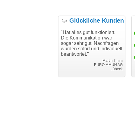
Glückliche Kunden
h möchte mich bei Ihnen
"Hat alles gut funktioniert.
"D
h für den reibungslosen
Die Kommunikation war
Tr
auf beim Transfer
sogar sehr gut. Nachfragen
danken."
wurden sofort und individuell
beantwortet."
Achim Ginster
www.vor-ort-finden.com
Martin Timm
EUROIMMUN AG
Lübeck