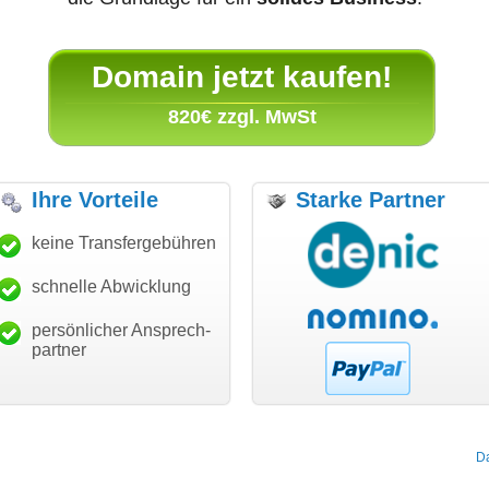
Domain jetzt kaufen!
820€ zzgl. MwSt
Ihre Vorteile
Starke Partner
anke für den schnellen
keine Transfergebühren
"Ich bin dankbar, meine
"S
ansfer und guten Service!"
Wunschdomain gefunden zu
Da
haben. Die Domain passt für
schnelle Abwicklung
Thomas Schäfer
mein Business und mich
i can eckert communication GmbH
Würzburg
hundertprozentig."
persönlicher Ansprech-
Janina Köck
partner
Leben im Einklang
leben-im-einklang.de
Köln
D