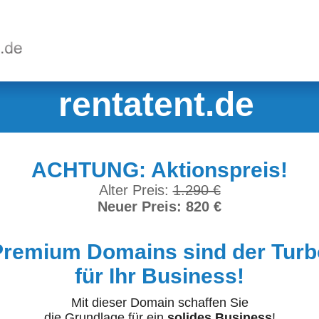
rentatent.de
ACHTUNG: Aktionspreis!
Alter Preis:
1.290 €
Neuer Preis: 820 €
Premium Domains sind der Turb
für Ihr Business!
Mit dieser Domain schaffen Sie
die Grundlage für ein
solides Business
!