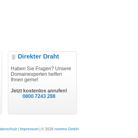
Direkter Draht
uper Abwicklung, vielen
Haben Sie Fragen? Unsere
"Vielen Dank für den
"H
nk!"
Domainexperten helfen
AuthCode - hat alles prima
do
Ihnen gerne!
geklappt!"
Do
modern software GbR
sc
Michael Aigner
Till Kraemer
Landau an der Isar
Jetzt kostenlos anrufen!
Schauspieler
0800 7243 288
atenschutz
|
Impressum
| © 2026
nomino GmbH