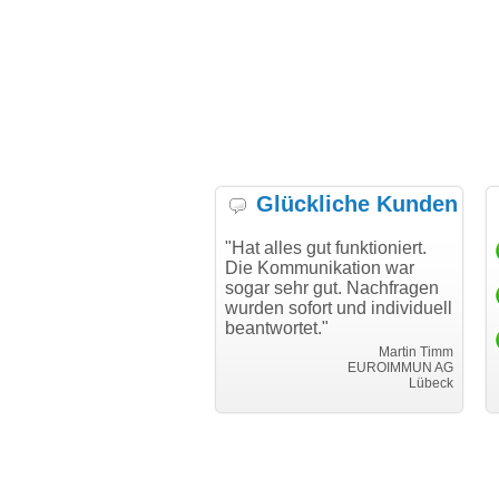
Glückliche Kunden
h möchte mich bei Ihnen
"Hat alles gut funktioniert.
"D
h für den reibungslosen
Die Kommunikation war
Tr
auf beim Transfer
sogar sehr gut. Nachfragen
danken."
wurden sofort und individuell
beantwortet."
Achim Ginster
www.vor-ort-finden.com
Martin Timm
EUROIMMUN AG
Lübeck