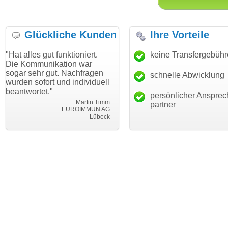
Glückliche Kunden
Ihre Vorteile
s gut funktioniert.
"Danke für den schnellen
keine Transfergebüh
"Ich bin
munikation war
Transfer und guten Service!"
Wunsch
hr gut. Nachfragen
haben. 
schnelle Abwicklung
Thomas Schäfer
ofort und individuell
mein Bu
i can eckert communication GmbH
Würzburg
tet."
hundertp
persönlicher Ansprec
Martin Timm
partner
EUROIMMUN AG
Lübeck