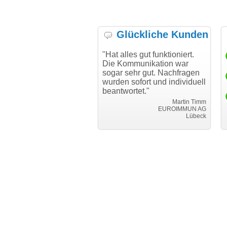
Glückliche Kunden
h möchte mich bei Ihnen
"Hat alles gut funktioniert.
"D
h für den reibungslosen
Die Kommunikation war
Tr
auf beim Transfer
sogar sehr gut. Nachfragen
danken."
wurden sofort und individuell
beantwortet."
Achim Ginster
www.vor-ort-finden.com
Martin Timm
EUROIMMUN AG
Lübeck