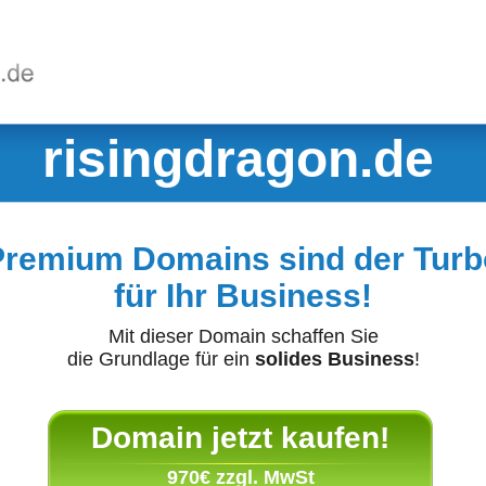
risingdragon.de
Premium Domains sind der Turb
für Ihr Business!
Mit dieser Domain schaffen Sie
die Grundlage für ein
solides Business
!
Domain jetzt kaufen!
970€ zzgl. MwSt