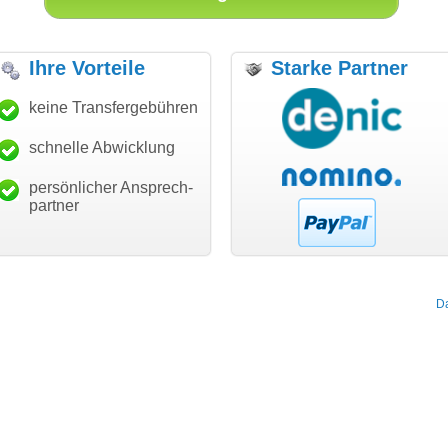
Ihre Vorteile
Starke Partner
anke für den schnellen
keine Transfergebühren
"Ich bin dankbar, meine
"S
ansfer und guten Service!"
Wunschdomain gefunden zu
Da
haben. Die Domain passt für
schnelle Abwicklung
Thomas Schäfer
mein Business und mich
i can eckert communication GmbH
Würzburg
hundertprozentig."
persönlicher Ansprech-
Janina Köck
partner
Leben im Einklang
leben-im-einklang.de
Köln
D