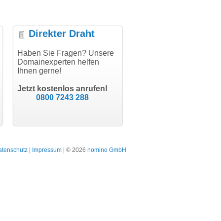
Direkter Draht
uper Abwicklung, vielen
Haben Sie Fragen? Unsere
"Vielen Dank für den
"H
nk!"
Domainexperten helfen
AuthCode - hat alles prima
do
Ihnen gerne!
geklappt!"
Do
modern software GbR
sc
Michael Aigner
Till Kraemer
Landau an der Isar
Jetzt kostenlos anrufen!
Schauspieler
0800 7243 288
atenschutz
|
Impressum
| © 2026
nomino GmbH