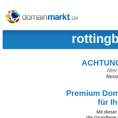
rotting
ACHTUNG:
Alter
Neue
Premium Doma
für I
Mit diese
die Grundlage 