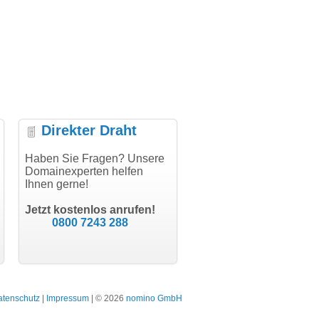
Direkter Draht
per Abwicklung, vielen
Haben Sie Fragen? Unsere
"Vielen Dank für den
"He
k!"
Domainexperten helfen
AuthCode - hat alles prima
dom
Ihnen gerne!
geklappt!"
Dom
modern software GbR
sch
Michael Aigner
Till Kraemer
Landau an der Isar
Jetzt kostenlos anrufen!
Schauspieler
0800 7243 288
atenschutz
|
Impressum
| © 2026
nomino GmbH