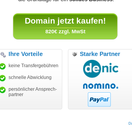
Domain jetzt kaufen!
820€ zzgl. MwSt
Ihre Vorteile
Starke Partner
ke für den schnellen
keine Transfergebühren
"Ich bin dankbar, meine
"Su
sfer und guten Service!"
Wunschdomain gefunden zu
Dan
haben. Die Domain passt für
schnelle Abwicklung
Thomas Schäfer
mein Business und mich
 can eckert communication GmbH
Würzburg
hundertprozentig."
persönlicher Ansprech-
Janina Köck
partner
Leben im Einklang
leben-im-einklang.de
Köln
D