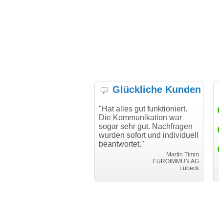
Glückliche Kunden
 möchte mich bei Ihnen
"Hat alles gut funktioniert.
"Dan
 für den reibungslosen
Die Kommunikation war
Tran
uf beim Transfer
sogar sehr gut. Nachfragen
nken."
wurden sofort und individuell
i
beantwortet."
Achim Ginster
www.vor-ort-finden.com
Martin Timm
EUROIMMUN AG
Lübeck