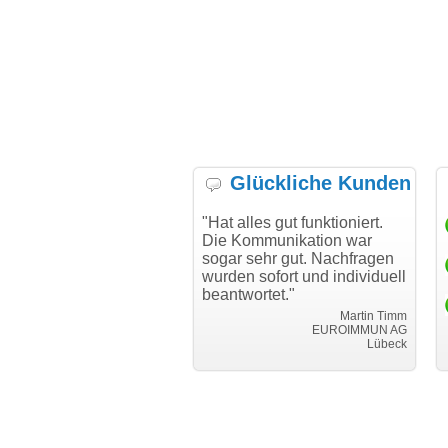
Glückliche Kunden
h möchte mich bei Ihnen
"Hat alles gut funktioniert.
"D
h für den reibungslosen
Die Kommunikation war
Tr
auf beim Transfer
sogar sehr gut. Nachfragen
danken."
wurden sofort und individuell
beantwortet."
Achim Ginster
www.vor-ort-finden.com
Martin Timm
EUROIMMUN AG
Lübeck