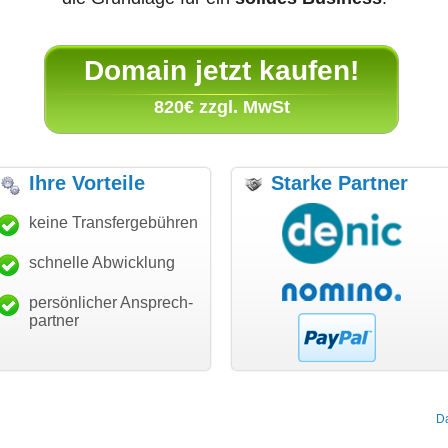
Domain jetzt kaufen!
820€ zzgl. MwSt
Ihre Vorteile
Starke Partner
anke für den schnellen
keine Transfergebühren
"Ich bin dankbar, meine
"S
ansfer und guten Service!"
Wunschdomain gefunden zu
Da
haben. Die Domain passt für
schnelle Abwicklung
Thomas Schäfer
mein Business und mich
i can eckert communication GmbH
Würzburg
hundertprozentig."
persönlicher Ansprech-
Janina Köck
partner
Leben im Einklang
leben-im-einklang.de
Köln
D