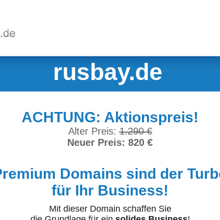
rusbay.de
ACHTUNG: Aktionspreis!
Alter Preis:
1.290 €
Neuer Preis: 820 €
Premium Domains sind der Turb
für Ihr Business!
Mit dieser Domain schaffen Sie
die Grundlage für ein
solides Business
!