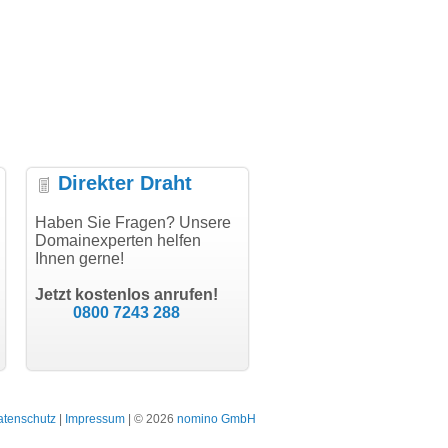
Direkter Draht
uper Abwicklung, vielen
Haben Sie Fragen? Unsere
"Vielen Dank für den
"H
nk!"
Domainexperten helfen
AuthCode - hat alles prima
do
Ihnen gerne!
geklappt!"
Do
modern software GbR
sc
Michael Aigner
Till Kraemer
Landau an der Isar
Jetzt kostenlos anrufen!
Schauspieler
0800 7243 288
atenschutz
|
Impressum
| © 2026
nomino GmbH