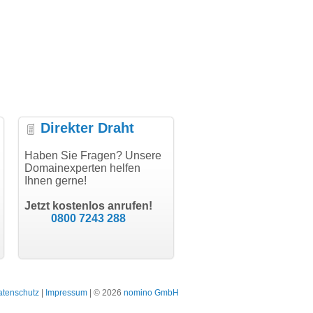
Direkter Draht
uper Abwicklung, vielen
Haben Sie Fragen? Unsere
"Vielen Dank für den
"H
nk!"
Domainexperten helfen
AuthCode - hat alles prima
do
Ihnen gerne!
geklappt!"
Do
modern software GbR
sc
Michael Aigner
Till Kraemer
Landau an der Isar
Jetzt kostenlos anrufen!
Schauspieler
0800 7243 288
atenschutz
|
Impressum
| © 2026
nomino GmbH