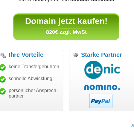
Domain jetzt kaufen!
820€ zzgl. MwSt
Ihre Vorteile
Starke Partner
anke für den schnellen
keine Transfergebühren
"Ich bin dankbar, meine
"S
ansfer und guten Service!"
Wunschdomain gefunden zu
Da
haben. Die Domain passt für
schnelle Abwicklung
Thomas Schäfer
mein Business und mich
i can eckert communication GmbH
Würzburg
hundertprozentig."
persönlicher Ansprech-
Janina Köck
partner
Leben im Einklang
leben-im-einklang.de
Köln
D