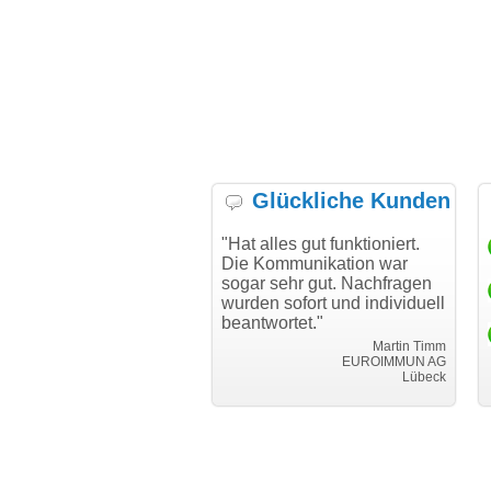
Glückliche Kunden
h möchte mich bei Ihnen
"Hat alles gut funktioniert.
"D
h für den reibungslosen
Die Kommunikation war
Tr
auf beim Transfer
sogar sehr gut. Nachfragen
danken."
wurden sofort und individuell
beantwortet."
Achim Ginster
www.vor-ort-finden.com
Martin Timm
EUROIMMUN AG
Lübeck