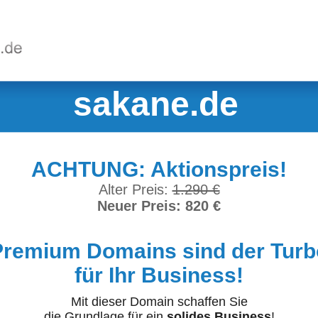
sakane.de
ACHTUNG: Aktionspreis!
Alter Preis:
1.290 €
Neuer Preis: 820 €
Premium Domains sind der Turb
für Ihr Business!
Mit dieser Domain schaffen Sie
die Grundlage für ein
solides Business
!