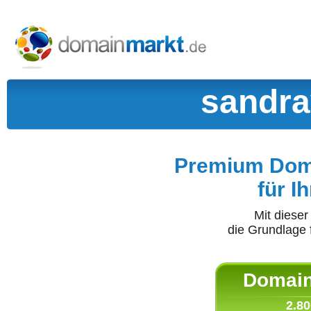
sandra
Premium Doma
für I
Mit diese
die Grundlage 
Domain 
2.80