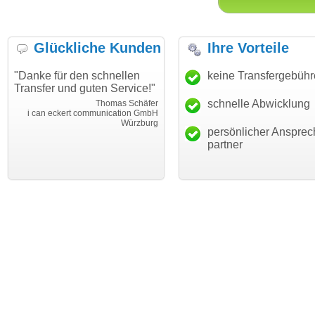
Glückliche Kunden
Ihre Vorteile
"Danke für den schnellen
"Ich bin dankbar, meine
keine Transfergebüh
Transfer und guten Service!"
Wunschdomain gefunden zu
haben. Die Domain passt für
schnelle Abwicklung
Thomas Schäfer
mein Business und mich
i can eckert communication GmbH
Würzburg
hundertprozentig."
persönlicher Ansprec
Janina Köc
partner
Leben im Einklan
leben-im-einklang.d
Köl