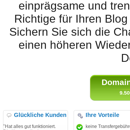
einprägsame und tren
Richtige für Ihren Blog
Sichern Sie sich die C
einen höheren Wieder
D
Domain 
9.50
Glückliche Kunden
Ihre Vorteile
ut funktioniert.
"Danke für den schnellen
keine Transfergebüh
"Ich bin da