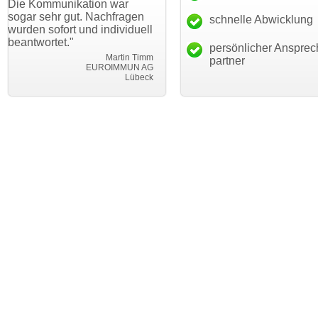
ikation war
Transfer und guten Service!"
Wunschdom
gut. Nachfragen
haben. Die
schnelle Abwicklung
Thomas Schäfer
rt und individuell
mein Busin
i can eckert communication GmbH
Würzburg
."
hundertproz
persönlicher Ansprec
Martin Timm
partner
EUROIMMUN AG
Lübeck