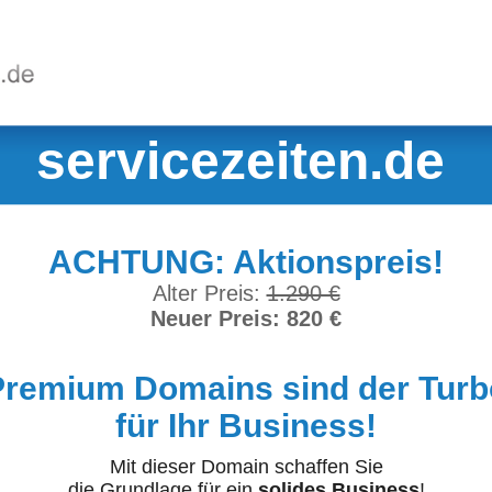
servicezeiten.de
ACHTUNG: Aktionspreis!
Alter Preis:
1.290 €
Neuer Preis: 820 €
Premium Domains sind der Turb
für Ihr Business!
Mit dieser Domain schaffen Sie
die Grundlage für ein
solides Business
!