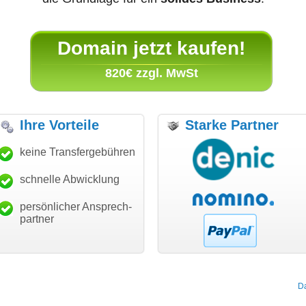
Domain jetzt kaufen!
820€ zzgl. MwSt
Ihre Vorteile
Starke Partner
anke für den schnellen
keine Transfergebühren
"Ich bin dankbar, meine
"S
ansfer und guten Service!"
Wunschdomain gefunden zu
Da
haben. Die Domain passt für
schnelle Abwicklung
Thomas Schäfer
mein Business und mich
i can eckert communication GmbH
Würzburg
hundertprozentig."
persönlicher Ansprech-
Janina Köck
partner
Leben im Einklang
leben-im-einklang.de
Köln
D