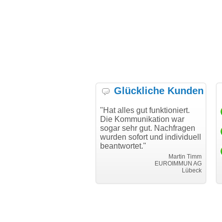
Glückliche Kunden
h möchte mich bei Ihnen
"Hat alles gut funktioniert.
"D
h für den reibungslosen
Die Kommunikation war
Tr
auf beim Transfer
sogar sehr gut. Nachfragen
danken."
wurden sofort und individuell
beantwortet."
Achim Ginster
www.vor-ort-finden.com
Martin Timm
EUROIMMUN AG
Lübeck