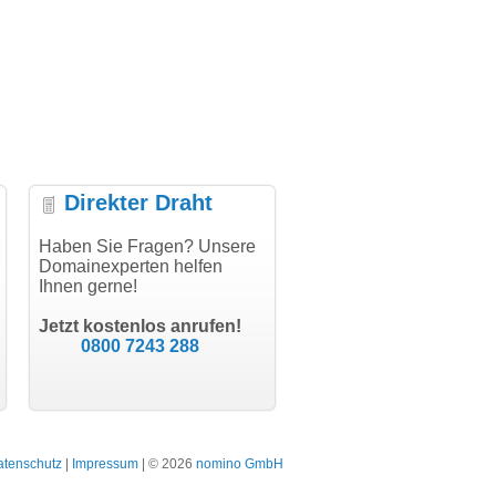
Direkter Draht
uper Abwicklung, vielen
Haben Sie Fragen? Unsere
"Vielen Dank für den
"H
nk!"
Domainexperten helfen
AuthCode - hat alles prima
do
Ihnen gerne!
geklappt!"
Do
modern software GbR
sc
Michael Aigner
Till Kraemer
Landau an der Isar
Jetzt kostenlos anrufen!
Schauspieler
0800 7243 288
atenschutz
|
Impressum
| © 2026
nomino GmbH