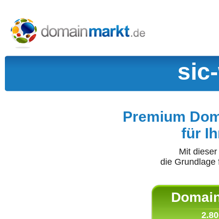
sic
Premium Doma
für I
Mit diese
die Grundlage 
Domain 
2.80