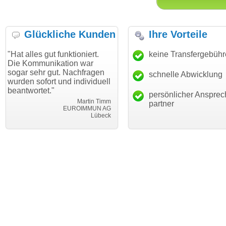
Glückliche Kunden
Ihre Vorteile
gut funktioniert.
"Danke für den schnellen
keine Transfergebüh
"Ich bin 
unikation war
Transfer und guten Service!"
Wunschdo
r gut. Nachfragen
haben. Di
schnelle Abwicklung
Thomas Schäfer
ort und individuell
mein Bus
i can eckert communication GmbH
Würzburg
t."
hundertpr
persönlicher Ansprec
Martin Timm
partner
EUROIMMUN AG
Lübeck