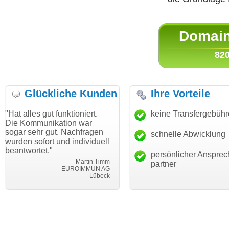
Domain 
820
Glückliche Kunden
Ihre Vorteile
ut funktioniert.
"Danke für den schnellen
keine Transfergebüh
"Ich bin da
ikation war
Transfer und guten Service!"
Wunschdom
gut. Nachfragen
haben. Die
schnelle Abwicklung
Thomas Schäfer
rt und individuell
mein Busin
i can eckert communication GmbH
Würzburg
."
hundertproz
persönlicher Ansprec
Martin Timm
partner
EUROIMMUN AG
Lübeck