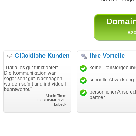
Domain 
820
Glückliche Kunden
Ihre Vorteile
gut funktioniert.
"Danke für den schnellen
keine Transfergebüh
"Ich bin 
unikation war
Transfer und guten Service!"
Wunschdo
r gut. Nachfragen
haben. Di
schnelle Abwicklung
Thomas Schäfer
ort und individuell
mein Bus
i can eckert communication GmbH
Würzburg
t."
hundertpr
persönlicher Ansprec
Martin Timm
partner
EUROIMMUN AG
Lübeck