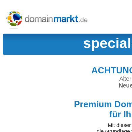
specia
ACHTUNG:
Alter
Neue
Premium Doma
für I
Mit diese
die Grundlage 