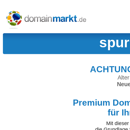
spur
ACHTUNG:
Alter
Neue
Premium Doma
für I
Mit diese
die Grundlage 