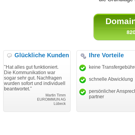
Domain 
820
Glückliche Kunden
Ihre Vorteile
gut funktioniert.
"Danke für den schnellen
keine Transfergebüh
"Ich bin 
unikation war
Transfer und guten Service!"
Wunschdo
r gut. Nachfragen
haben. Di
schnelle Abwicklung
Thomas Schäfer
ort und individuell
mein Bus
i can eckert communication GmbH
Würzburg
et."
hundertpr
persönlicher Ansprec
Martin Timm
partner
EUROIMMUN AG
Lübeck