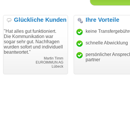
Glückliche Kunden
Ihre Vorteile
gut funktioniert.
"Danke für den schnellen
keine Transfergebüh
"Ich bin d
nikation war
Transfer und guten Service!"
Wunschdo
 gut. Nachfragen
haben. Die
schnelle Abwicklung
Thomas Schäfer
ort und individuell
mein Busi
i can eckert communication GmbH
Würzburg
t."
hundertpro
persönlicher Ansprec
Martin Timm
partner
EUROIMMUN AG
Lübeck