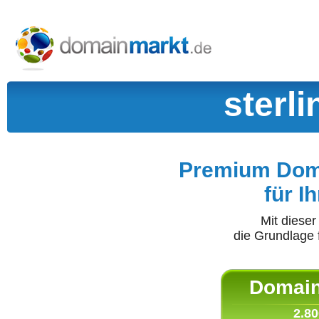
sterl
Premium Doma
für I
Mit diese
die Grundlage 
Domain 
2.80